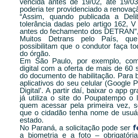
vencida antes de 19/02, até 19/0
poderia ter providenciado a renovaç
“Assim, quando publicada a Deli
tolerância dadas pelo artigo 162, V
antes do fechamento dos DETRAN”, 
Muitos Detrans pelo País, que
possibilitam que o condutor faça 
do órgão.
Em São Paulo, por exemplo, come
digital com a oferta de mais de 60 s
do documento de habilitação. Para b
aplicativos do seu celular (Google
Digital’. A partir daí, baixar o app
já utiliza o site do Poupatempo o
quem acessar pela primeira vez, s
que o cidadão tenha nome de usuár
estado.
f
No Paraná, a solicitação pode ser
a biometria e a foto – obrigatór