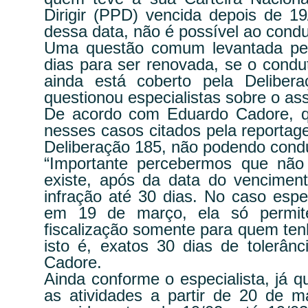
Dirigir (PPD) vencida depois de 
dessa data, não é possível ao condu
Uma questão comum levantada pel
dias para ser renovada, se o condu
ainda está coberto pela Delibera
questionou especialistas sobre o as
De acordo com Eduardo Cadore, que
nesses casos citados pela reporta
Deliberação 185, não podendo condu
“Importante percebermos que não
existe, após da data do venciment
infração até 30 dias. No caso espe
em 19 de março, ela só permit
fiscalização somente para quem tenh
isto é, exatos 30 dias de tolerânc
Cadore.
Ainda conforme o especialista, já 
as atividades a partir de 20 de