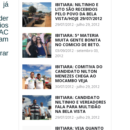
 já
IBITIARA: NILTINHO E
LITO SÃO RECEBIDOS
PELO POVO DA BELA
der
VISTA/HOJE 29/07/2012
ios
29/07/2012 - julho 29, 2012
SAC
IBITIARA: 5ª MATERIA
jam
MUITA GENTE BONITA
NO COMICIO DE BETO.
03/09/2012 - setembro 03,
rar
2012
IBITIARA: COMITIVA DO
CANDIDATO NILTON
MENEZES CHEGA AO
MOCAMBO VEJA
30/07/2012 - julho 29, 2012
IBITIARA: CANDIDATO
NILTINHO E VEREADORES
FALA PARA MULTIDÃO
NA BELA VISTA
29/07/2012 - julho 29, 2012
IBITIARA: VEJA QUANTO