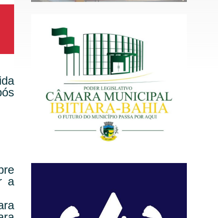
ida
pós
bre
r a
ara
ara