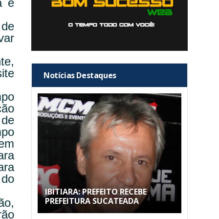
a e
 de
var
te,
ite
Notícias Destaques
mpo
ção
 de
mpo
uem
ara
ara
 do
IBITIARA: PREFEITO RECEBE
PREFEITURA SUCATEADA
ão,
rão