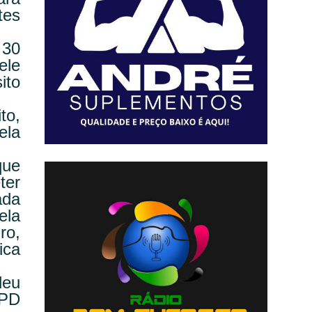
tes
 30
ele
ito
to,
ela
que
ter
ada
ela
ro,
ica
deu
PPD