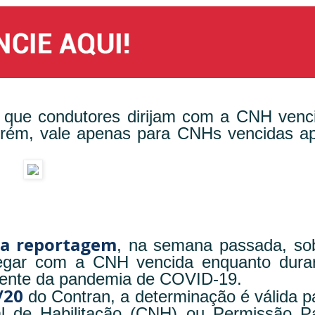
 que condutores dirijam com a CNH venc
orém, vale apenas para CNHs vencidas a
a reportagem
, na semana passada, so
fegar com a CNH vencida enquanto dura
rente da pandemia de COVID-19.
/20
do Contran, a determinação é válida p
l de Habilitação (CNH) ou Permissão P