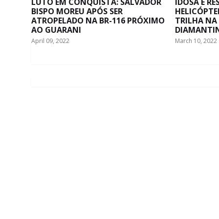
LUTO EM CONQUISTA: SALVADOR
IDOSA É R
BISPO MOREU APÓS SER
HELICÓPTE
ATROPELADO NA BR-116 PRÓXIMO
TRILHA NA
AO GUARANI
DIAMANTI
April 09, 2022
March 10, 2022