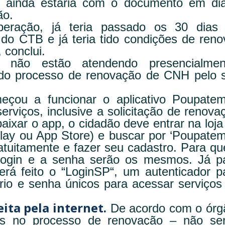
3 ainda estaria com o documento em di
ão.
beração, já teria passado os 30 dias
 do CTB e já teria tido condições de reno
conclui.
 não estão atendendo presencialmen
todo processo de renovação de CNH pelo s
çou a funcionar o aplicativo Poupate
erviços, inclusive a solicitação de renova
aixar o app, o cidadão deve entrar na loja
 Play ou App Store) e buscar por ‘Poupate
 gratuitamente e fazer seu cadastro. Para q
 login e a senha serão os mesmos. Já p
erá feito o “LoginSP“, um autenticador p
io e senha únicos para acessar serviços
eita pela internet.
De acordo com o órg
ias no processo de renovação – não se