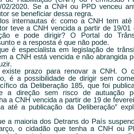
19/02/2020. Se a CNH ou PPD venceu an
tor se beneficiar dessa regra.
os internautas é: como a CNH tem até
tor teve a CNH vencida a partir de 19/01 
ção e pode dirigir? O Portal do Trâns
sunto e a resposta é que não pode.
 é especialista em legislação de trânsi
gem a CNH está vencida e não abrangida p
zir.
 existe prazo para renovar a CNH. O 
o, é a possibilidade de dirigir sem come
cífico da Deliberação 185, que foi public
e a direção sem risco de autuação p
a a CNH vencida a partir de 19 de feverei
ia até a publicação da Deliberação” expl
que a maioria dos Detrans do País suspen
 março, o cidadão que tenha a CNH ou 