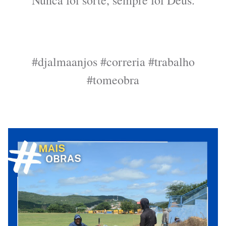
Nunca foi sorte, sempre foi Deus.
#djalmaanjos #correria #trabalho
#tomeobra