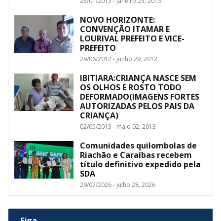
25/01/2013 - janeiro 25, 2013
NOVO HORIZONTE:
CONVENÇÃO ITAMAR E
LOURIVAL PREFEITO E VICE-
PREFEITO
29/06/2012 - junho 29, 2012
IBITIARA:CRIANÇA NASCE SEM
OS OLHOS E ROSTO TODO
DEFORMADO(IMAGENS FORTES
AUTORIZADAS PELOS PAIS DA
CRIANÇA)
02/05/2013 - maio 02, 2013
Comunidades quilombolas de
Riachão e Caraíbas recebem
título definitivo expedido pela
SDA
29/07/2026 - julho 28, 2026
Siga