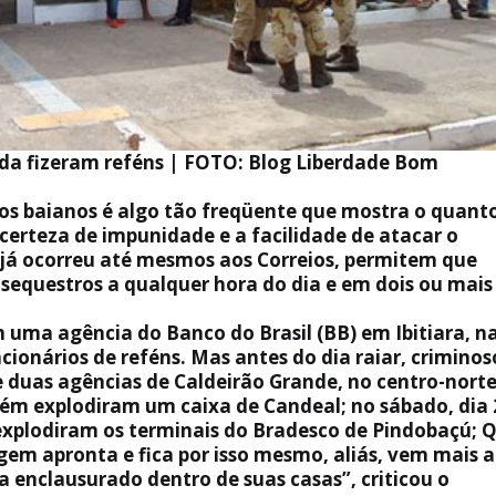
inda fizeram reféns | FOTO: Blog Liberdade Bom
ios baianos é algo tão freqüente que mostra o quant
 certeza de impunidade e a facilidade de atacar o
o já ocorreu até mesmos aos Correios, permitem que
sequestros a qualquer hora do dia e em dois ou mais
 uma agência do Banco do Brasil (BB) em Ibitiara, n
onários de reféns. Mas antes do dia raiar, criminos
e duas agências de Caldeirão Grande, no centro-nort
bém explodiram um caixa de Candeal; no sábado, dia 
 explodiram os terminais do Bradesco de Pindobaçú; 
gem apronta e fica por isso mesmo, aliás, vem mais a
a enclausurado dentro de suas casas”, criticou o