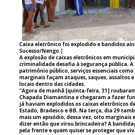
Caixa eletrônico foi explodido e bandidos a
Sucesso/Nengo |
A explosão de caixas eletrônicos em municíp
criminalidade desafia à segurança pública. A
patrimônio público, serviços essenciais com
marginais façam ataques, saques, assaltos e 
locais dentro das cidades.
“Agora de manhã [quinta-feira, 31] roubaram
Chapada Diamantina e chegaram a fazer funci
já haviam explodidos os caixas eletrônicos d
Estado, Bradesco e BB. Na terça, dia 29 tam
mais um episódio, dessa vez, oito marginais
dizer então que virou brincadeira? A bandida
pela frente e quem quiser se proteger que viv