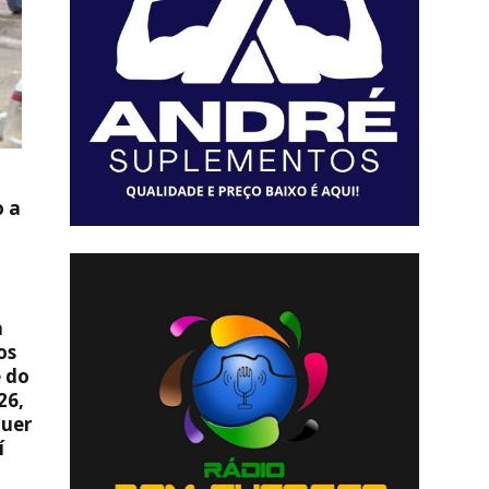
o a
a
os
e do
26,
Quer
í