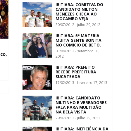
IBITIARA: COMITIVA DO
CANDIDATO NILTON
MENEZES CHEGA AO
MOCAMBO VEJA
30/07/2012 - julho 29, 2012
IBITIARA: 5ª MATERIA
MUITA GENTE BONITA
NO COMICIO DE BETO.
03/09/2012 - setembro 03,
co,
2012
IBITIARA: PREFEITO
RECEBE PREFEITURA
SUCATEADA
17/02/2013 - fevereiro 17, 2013
IBITIARA: CANDIDATO
NILTINHO E VEREADORES
FALA PARA MULTIDÃO
NA BELA VISTA
29/07/2012 - julho 29, 2012
IBITIARA: INEFICIÊNCIA DA