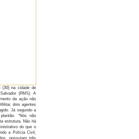
 (30) na cidade de
 Salvador (RMS). A
momento da ação não
ilitar, dois agentes
ugido. Já segundo a
 plantão. “Nós não
a estrutura. Não há
nistrativo do que o
ndo a Polícia Civil,
dos, possuíam três