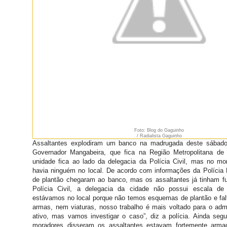
Foto: Blog do Gaguinho
/ Radialista Gaguinho
Assaltantes explodiram um banco na madrugada deste sábado
Governador Mangabeira, que fica na Região Metropolitana de
unidade fica ao lado da delegacia da Polícia Civil, mas no 
havia ninguém no local. De acordo com informações da Polícia M
de plantão chegaram ao banco, mas os assaltantes já tinham f
Polícia Civil, a delegacia da cidade não possui escala de
estávamos no local porque não temos esquemas de plantão e falt
armas, nem viaturas, nosso trabalho é mais voltado para o admi
ativo, mas vamos investigar o caso”, diz a polícia. Ainda segu
moradores disseram os assaltantes estavam fortemente arma