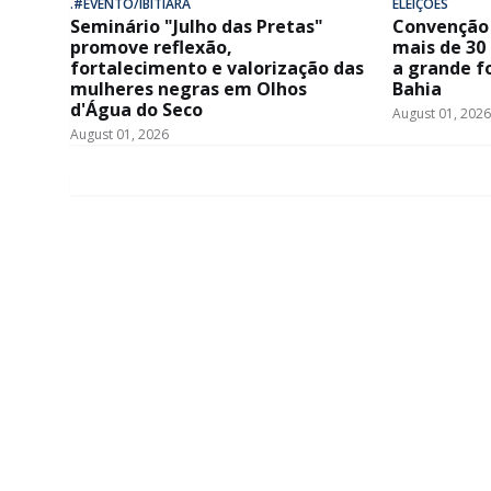
.#EVENTO/IBITIARA
ELEIÇÕES
Seminário "Julho das Pretas"
Convenção 
promove reflexão,
mais de 30
fortalecimento e valorização das
a grande f
mulheres negras em Olhos
Bahia
d'Água do Seco
August 01, 2026
August 01, 2026