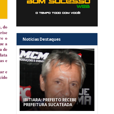
, do
rise
re o
Notícias Destaques
ue a
a de
data
as e
ar e
cido
IBITIARA: PREFEITO RECEBE
PREFEITURA SUCATEADA