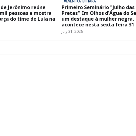
..#EVENTO/IBITIARA
de Jerônimo reúne
Primeiro Seminário "Julho das
 mil pessoas e mostra
Pretas" Em Olhos d'Água do Se
orça do time de Lula na
um destaque á mulher negra,
acontece nesta sexta feira 31
July 31, 2026