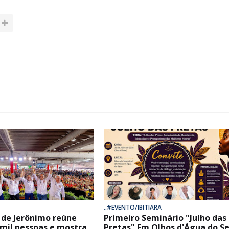
..#EVENTO/IBITIARA
de Jerônimo reúne
Primeiro Seminário "Julho das
 mil pessoas e mostra
Pretas" Em Olhos d'Água do Se