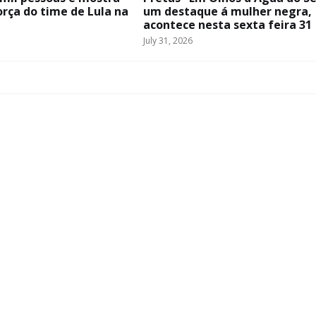
orça do time de Lula na
um destaque á mulher negra,
acontece nesta sexta feira 31
July 31, 2026