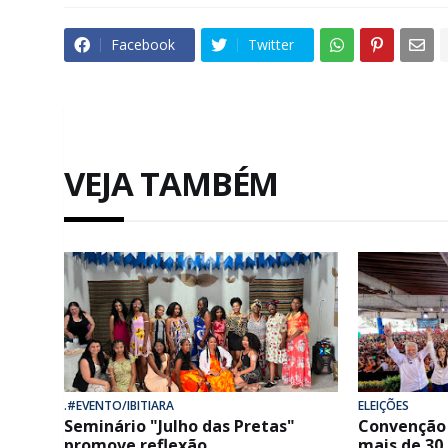
Facebook
Twitter
VEJA TAMBÉM
.#EVENTO/IBITIARA
ELEIÇÕES
Seminário "Julho das Pretas"
Convenção 
promove reflexão,
mais de 30