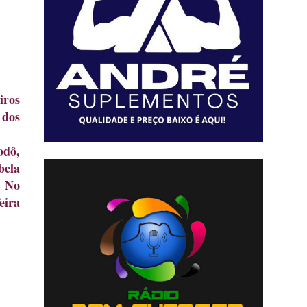
iros
 dos
odô,
bela
. No
eira