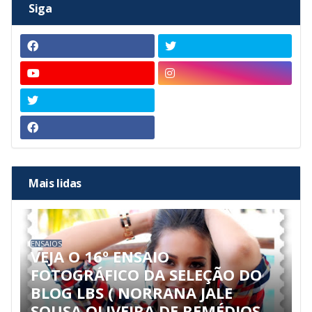
Siga
Mais lidas
ENSAIOS
VEJA O 16º ENSAIO
FOTOGRÁFICO DA SELEÇÃO DO
BLOG LBS ( NORRANA JALE
SOUSA OLIVEIRA DE REMÉDIOS