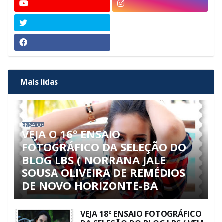
Mais lidas
ENSAIOS
VEJA O 16º ENSAIO
FOTOGRÁFICO DA SELEÇÃO DO
BLOG LBS ( NORRANA JALE
SOUSA OLIVEIRA DE REMÉDIOS
DE NOVO HORIZONTE-BA
VEJA 18º ENSAIO FOTOGRÁFICO