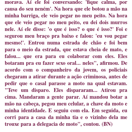
morava. Aí ele foi conversando: 'fique calma, por
causa do seu neném'. Na hora que ele botou a mão na
minha barriga, ele veio pegar no meu peito. Na hora
que ele veio pegar no meu peito, eu dei dois murros
nele. Aí ele disse: 'o que é isso? o que é isso?' Foi e
segurou meu braço pra baixo e falou: 'eu vou pegar
mesmo!'. Entrou numa estrada de chão e foi bem
para o meio da estrada, que estava cheia de mato, e
falou... que era para eu colaborar com eles. Eles
botaram pra eu fazer sexo oral... neles", afirmou. De
acordo com o companheiro da jovem, os policiais
chegaram a atirar durante a ação criminosa, antes de
pedir que o casal parasse a moto na qual estavam.
"Teve um disparo. Eles dispararam... Atirou pra
cima. Mandaram a gente parar. Aí mandou botar a
mão na cabeça, pegou meu celular, a chave da moto e
minha identidade. E seguiu com ela. Em seguida, eu
corri para a casa da minha tia e o vizinho dela me
trouxe para a delegacia de moto", contou. (BN)