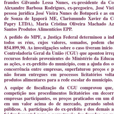
fraudes Gilvando Lessa Nunes, ex-presidente da Co
Alexandre Barbosa Rodrigues, ex-pregoeiro, José Viei
pessoa jurídica José Vieira Nunes de Botuporã e as 
de Souza de Igaporã ME, Clarismundo Xavier da C
Papry LTDA), Maria Cristina Oliveira Machado Az
Santos Produtos Alimentícios EPP.
A pedido do MPF, a Justiça Federal determinou a ind
todos os réus, cujos valores, somados, podem c
854.899,90. As investigações sobre o caso tiveram início
Controladoria Geral da União (CGU) que apontou irreg
recursos federais provenientes do Ministério da Edu
as ações, o ex-prefeito do município, com a ajuda dos o
concorrência entre empresas, superfaturou preços e 
não foram entregues em processos licitatórios vol
produtos alimentares para a rede escolar do município.
A equipe de fiscalização da CGU comprovou que, 
competição nos procedimentos licitatórios em decorr
empresas participantes, os preços praticados em um 
em um valor acima do de mercado, gerando substan
públicos. A participação do ex-prefeito e dos demais 