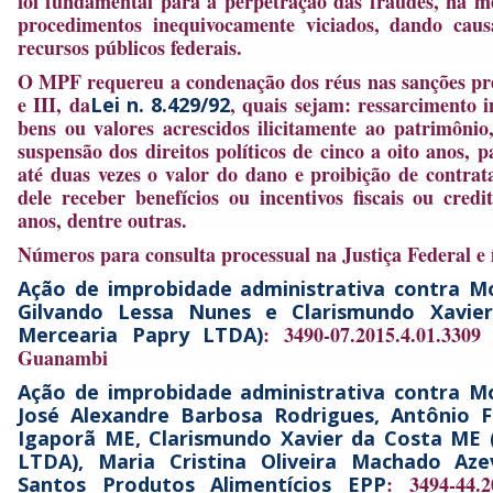
foi fundamental para a perpetração das fraudes, na 
procedimentos inequivocamente viciados, dando caus
recursos públicos federais.
O MPF requereu a condenação dos réus nas sanções previ
e III, da
, quais sejam: ressarcimento 
Lei n. 8.429/92
bens ou valores acrescidos ilicitamente ao patrimônio
suspensão dos direitos políticos de cinco a oito anos, 
até duas vezes o valor do dano e proibição de contra
dele receber benefícios ou incentivos fiscais ou credi
anos, dentre outras.
Números para consulta processual na Justiça Federal e 
Ação de improbidade administrativa contra
Mo
Gilvando Lessa Nunes e Clarismundo Xavie
: 3490-07.2015.4.01.3309
Mercearia Papry LTDA)
Guanambi
Ação de improbidade administrativa contra
Mo
José Alexandre Barbosa Rodrigues, Antônio 
Igaporã ME, Clarismundo Xavier da Costa ME 
LTDA), Maria Cristina Oliveira Machado Aze
: 3494-44.2
Santos Produtos Alimentícios EPP