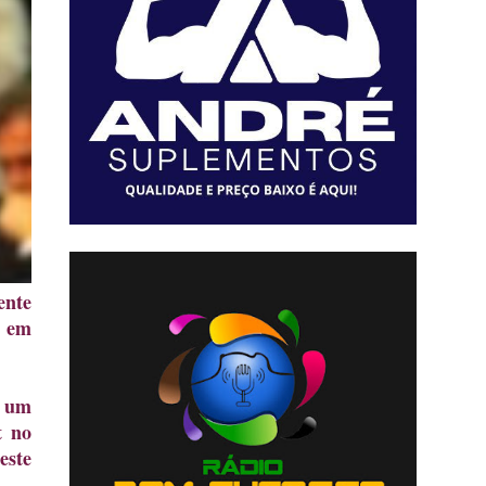
ente
, em
o um
t no
este