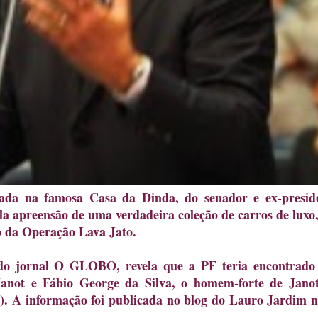
zada na famosa Casa da Dinda, do senador e ex-presid
la apreensão de uma verdadeira coleção de carros de luxo
o da Operação Lava Jato.
 do jornal O GLOBO, revela que a PF teria encontrad
not e Fábio George da Silva, o homem-forte de Jano
. A informação foi publicada no blog do Lauro Jardim n