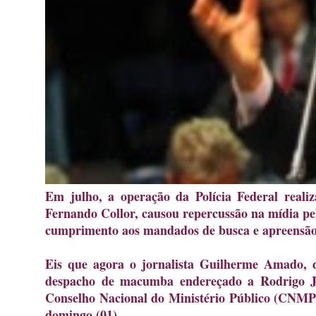
Em julho, a operação da Polícia Federal reali
Fernando Collor, causou repercussão na mídia pe
cumprimento aos mandados de busca e apreensã
Eis que agora o jornalista Guilherme Amado,
despacho de macumba endereçado a Rodrigo Ja
Conselho Nacional do Ministério Público (CNMP)
domingo (01).