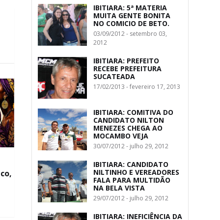
IBITIARA: 5ª MATERIA
MUITA GENTE BONITA
NO COMICIO DE BETO.
03/09/2012 - setembro 03,
2012
IBITIARA: PREFEITO
RECEBE PREFEITURA
SUCATEADA
17/02/2013 - fevereiro 17, 2013
IBITIARA: COMITIVA DO
CANDIDATO NILTON
MENEZES CHEGA AO
MOCAMBO VEJA
30/07/2012 - julho 29, 2012
IBITIARA: CANDIDATO
NILTINHO E VEREADORES
co,
FALA PARA MULTIDÃO
NA BELA VISTA
29/07/2012 - julho 29, 2012
IBITIARA: INEFICIÊNCIA DA