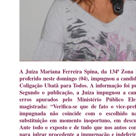
A Juíza Mariana Ferreira Spina, da 134ª Zona 
proferido neste domingo (04), impugnou a candi
Coligação Ubatã para Todos. A informação foi pu
Segundo o publicação, a Juíza impugnou a can
erros apurados pelo Ministério Público El
magistrada: “Verifica-se que de fato o vice-pre
impugnada não coincide com o escolhido na
substituição em momento inoportuno, em descu
Ante todo o exposto e de tudo que nos autos con
para julgar procedente a impugnação e indeferi