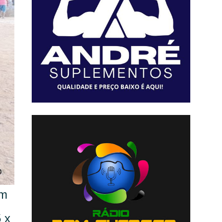
um
 x