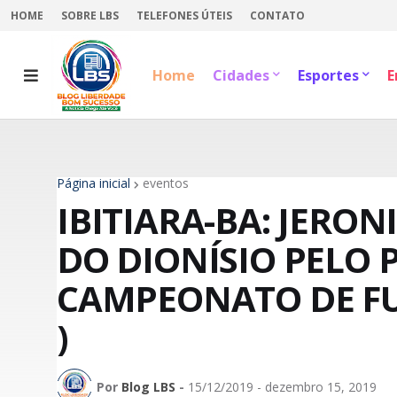
HOME
SOBRE LBS
TELEFONES ÚTEIS
CONTATO
Home
Cidades
Esportes
E
Página inicial
eventos
IBITIARA-BA: JERO
DO DIONÍSIO PELO P
CAMPEONATO DE FUT
)
Por
Blog LBS
-
15/12/2019 - dezembro 15, 2019