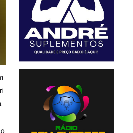
em
i
,
a
so