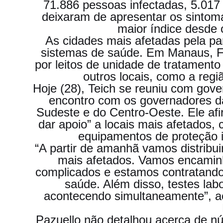
71.886 pessoas infectadas, 5.017
deixaram de apresentar os sintoma
maior índice desde 
As cidades mais afetadas pela pa
sistemas de saúde. Em Manaus, For
por leitos de unidade de tratamento
outros locais, como a regi
Hoje (28), Teich se reuniu com gov
encontro com os governadores da
Sudeste e do Centro-Oeste. Ele afi
dar apoio” a locais mais afetados,
equipamentos de proteção i
“A partir de amanhã vamos distribui
mais afetados. Vamos encaminh
complicados e estamos contratando
saúde. Além disso, testes labo
acontecendo simultaneamente”, ac
Pazuello não detalhou acerca de n