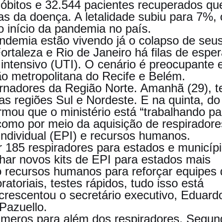
 óbitos e 32.544 pacientes recuperados qu
s da doença. A letalidade subiu para 7%, 
o início da pandemia no país.
ndemia estão vivendo já o colapso de seu
taleza e Rio de Janeiro há filas de esper
 intensivo (UTI). O cenário é preocupante
ão metropolitana do Recife e Belém.
ernadores da Região Norte. Amanhã (29), t
s regiões Sul e Nordeste. E na quinta, do
rmou que o ministério está “trabalhando pa
 como por meio da aquisição de respiradore
ndividual (EPI) e recursos humanos.
r 185 respiradores para estados e municíp
ar novos kits de EPI para estados mais
 recursos humanos para reforçar equipes 
ratoriais, testes rápidos, tudo isso está
rescentou o secretário executivo, Eduard
Pazuello.
úmeros para além dos respiradores. Segun