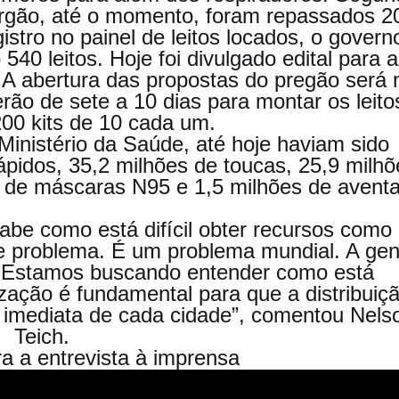
órgão, até o momento, foram repassados 2
stro no painel de leitos locados, o govern
 540 leitos. Hoje foi divulgado edital para a
. A abertura das propostas do pregão será 
erão de sete a 10 dias para montar os leito
200 kits de 10 cada um.
inistério da Saúde, até hoje haviam sido
ápidos, 35,2 milhões de toucas, 25,9 milhõ
s de máscaras N95 e 1,5 milhões de aventa
sabe como está difícil obter recursos como
de problema. É um problema mundial. A gen
. Estamos buscando entender como está
ização é fundamental para que a distribuiç
 imediata de cada cidade”, comentou Nels
Teich.
ra a entrevista à imprensa