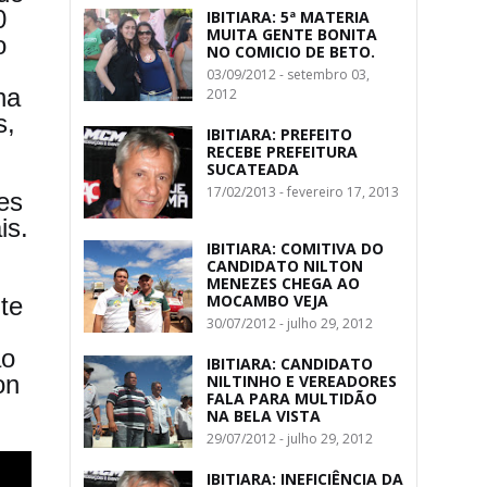
0
IBITIARA: 5ª MATERIA
MUITA GENTE BONITA
o
NO COMICIO DE BETO.
03/09/2012 - setembro 03,
na
2012
s,
IBITIARA: PREFEITO
RECEBE PREFEITURA
SUCATEADA
17/02/2013 - fevereiro 17, 2013
es
is.
IBITIARA: COMITIVA DO
CANDIDATO NILTON
MENEZES CHEGA AO
MOCAMBO VEJA
te
30/07/2012 - julho 29, 2012
ão
IBITIARA: CANDIDATO
on
NILTINHO E VEREADORES
FALA PARA MULTIDÃO
NA BELA VISTA
29/07/2012 - julho 29, 2012
IBITIARA: INEFICIÊNCIA DA