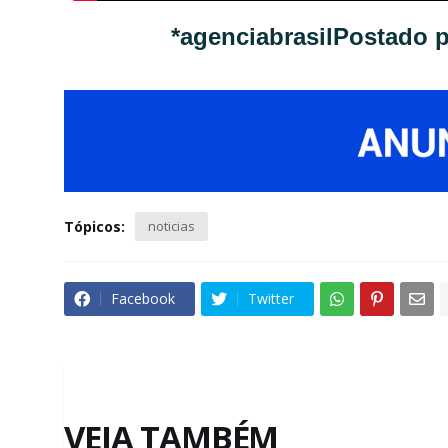
*agenciabrasil
Postado 
Tópicos:
noticias
Facebook
Twitter
VEJA TAMBÉM