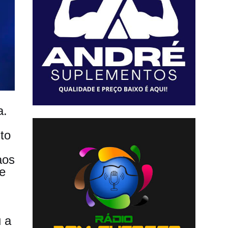
a.
to
aos
e
 a