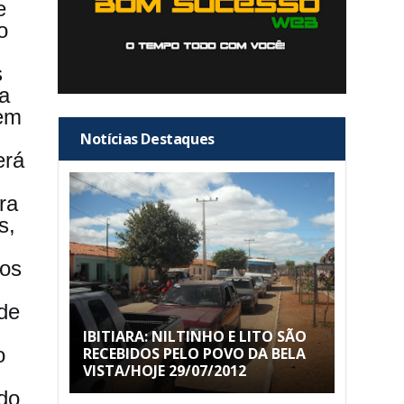
e
o
s
a
 em
Notícias Destaques
erá
ra
s,
ios
de
IBITIARA: NILTINHO E LITO SÃO
o
RECEBIDOS PELO POVO DA BELA
VISTA/HOJE 29/07/2012
do