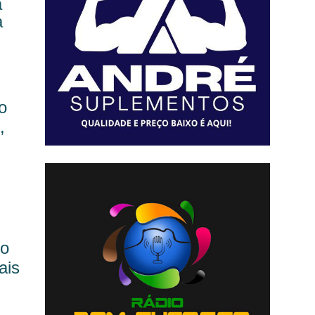
a
a
o
,
do
ais