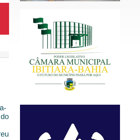
a-
 do
reu