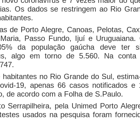
 novo coronavírus é 7 vezes maior do qu
árias. Os dados se restringem ao Rio Gra
abitantes.
s de Porto Alegre, Canoas, Pelotas, Cax
Maria, Passo Fundo, Ijuí e Uruguaiana.
05% da população gaúcha deve ter s
us, algo em torno de 5.560. Na conta
 747.
 habitantes no Rio Grande do Sul, estima
vid-19, apenas 66 casos notificados e 
do, de acordo com a Folha de S.Paulo.
uto Serrapilheira, pela Unimed Porto Alegr
s testes usados na pesquisa foram forneci