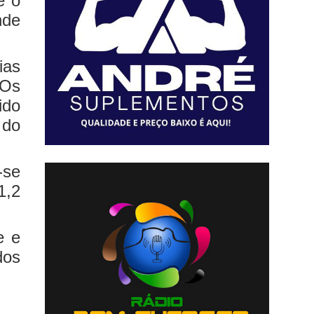
e o
nde
ias
 Os
ido
 do
-se
1,2
e e
dos