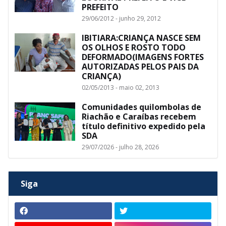
PREFEITO
29/06/2012 - junho 29, 2012
IBITIARA:CRIANÇA NASCE SEM
OS OLHOS E ROSTO TODO
DEFORMADO(IMAGENS FORTES
AUTORIZADAS PELOS PAIS DA
CRIANÇA)
02/05/2013 - maio 02, 2013
Comunidades quilombolas de
Riachão e Caraíbas recebem
título definitivo expedido pela
SDA
29/07/2026 - julho 28, 2026
Siga