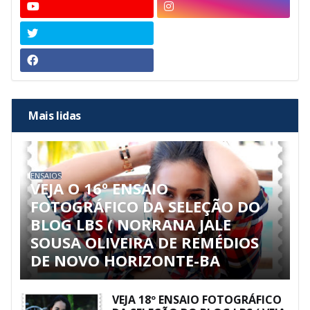
Mais lidas
ENSAIOS
VEJA O 16º ENSAIO
FOTOGRÁFICO DA SELEÇÃO DO
BLOG LBS ( NORRANA JALE
SOUSA OLIVEIRA DE REMÉDIOS
DE NOVO HORIZONTE-BA
VEJA 18º ENSAIO FOTOGRÁFICO