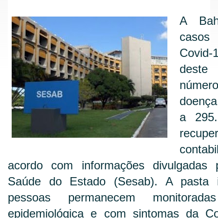
A Bahi
casos
Covid-1
deste
númer
doença
a 295
recup
conta
acordo com informações divulgadas p
Saúde do Estado (Sesab). A pasta 
pessoas permanecem monitoradas 
epidemiológica e com sintomas da Co