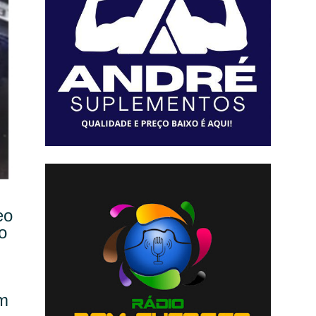
eo
o
em