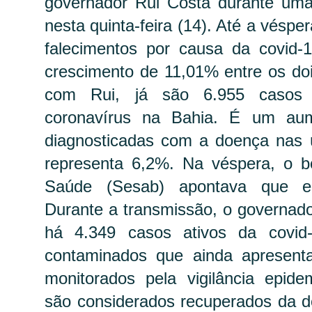
governador Rui Costa durante uma 
nesta quinta-feira (14). Até a véspe
falecimentos por causa da covid-1
crescimento de 11,01% entre os doi
com Rui, já são 6.955 casos 
coronavírus na Bahia. É um au
diagnosticadas com a doença nas ú
representa 6,2%. Na véspera, o bo
Saúde (Sesab) apontava que er
Durante a transmissão, o governad
há 4.349 casos ativos da covid
contaminados que ainda apresen
monitorados pela vigilância epide
são considerados recuperados da d