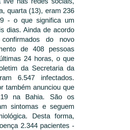
live nas redes sociais,
ra, quarta (13), eram 236
9 - o que significa um
s dias. Ainda de acordo
confirmados do novo
mento de 408 pessoas
ltimas 24 horas, o que
letim da Secretaria da
am 6.547 infectados.
or também anunciou que
-19 na Bahia. São os
tam sintomas e seguem
miológica. Desta forma,
oença 2.344 pacientes -