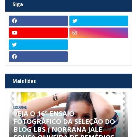
Siga
Mais lidas
ENSAIOS
VEJA O 16º ENSAIO
FOTOGRÁFICO DA SELEÇÃO DO
BLOG LBS ( NORRANA JALE
SOUSA OLIVEIRA DE REMÉDIOS