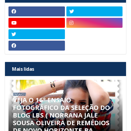
Mais lidas
ENSAIOS
VEJA O 16º ENSAIO
FOTOGRÁFICO DA SELEÇÃO DO
BLOG LBS ( NORRANA JALE
SOUSA OLIVEIRA DE REMÉDIOS
DE NOVO HORIZONTE-BA