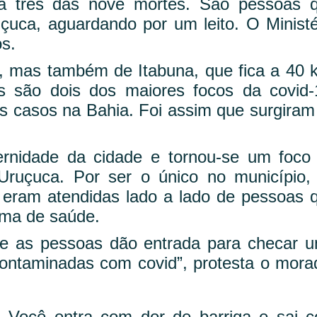
 a três das nove mortes. São pessoas 
çuca, aguardando por um leito. O Ministé
s.
, mas também de Itabuna, que fica a 40 
s são dois dos maiores focos da covid-
s casos na Bahia. Foi assim que surgiram
rnidade da cidade e tornou-se um foco
ruçuca. Por ser o único no município,
eram atendidas lado a lado de pessoas 
ema de saúde.
de as pessoas dão entrada para checar 
contaminadas com covid”, protesta o mora
 Você entra com dor de barriga e sai 