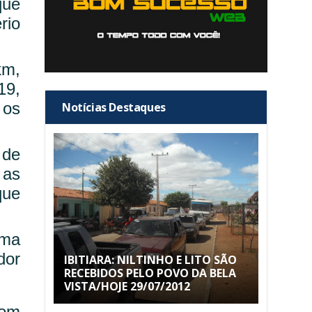
que
rio
km,
19,
 os
Notícias Destaques
 de
 as
que
uma
dor
IBITIARA: NILTINHO E LITO SÃO
RECEBIDOS PELO POVO DA BELA
VISTA/HOJE 29/07/2012
com