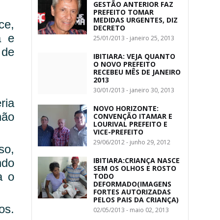
GESTÃO ANTERIOR FAZ
PREFEITO TOMAR
MEDIDAS URGENTES, DIZ
ce,
DECRETO
a e
25/01/2013 - janeiro 25, 2013
 de
IBITIARA: VEJA QUANTO
O NOVO PREFEITO
RECEBEU MÊS DE JANEIRO
2013
30/01/2013 - janeiro 30, 2013
ria
NOVO HORIZONTE:
não
CONVENÇÃO ITAMAR E
LOURIVAL PREFEITO E
VICE-PREFEITO
29/06/2012 - junho 29, 2012
so,
IBITIARA:CRIANÇA NASCE
ndo
SEM OS OLHOS E ROSTO
a o
TODO
DEFORMADO(IMAGENS
FORTES AUTORIZADAS
PELOS PAIS DA CRIANÇA)
os.
02/05/2013 - maio 02, 2013