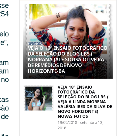
sse
254
elo
e”,
ENSAIOS
VEJA O 16º ENSAIO FOTOGRÁFICO
DA SELEÇÃO DO BLOG LBS (
NORRANA JALE SOUSA OLIVEIRA
ram
DE REMÉDIOS DE NOVO
vam
HORIZONTE-BA
 no
VEJA 18º ENSAIO
FOTOGRÁFICO DA
SELEÇÃO DO BLOG LBS (
cas
VEJA A LINDA MORENA
VALÉRIA IRES DA SILVA DE
são
NOVO HORIZONTE)
 de
NOVAS FOTOS
19/09/2018 - setembro 18,
2018