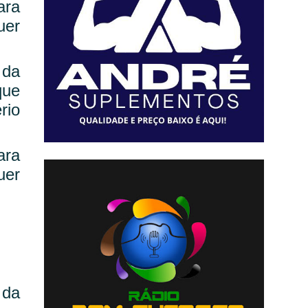
ara
uer
 da
que
rio
ara
uer
 da