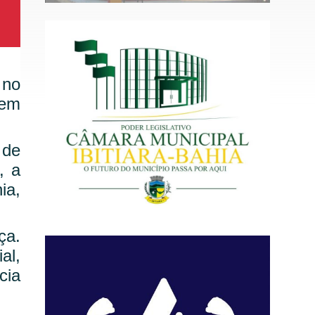
 no
vem
 de
, a
ia,
ça.
al,
cia