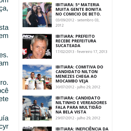
IBITIARA: 5ª MATERIA
ça,
MUITA GENTE BONITA
NO COMICIO DE BETO.
03/09/2012 - setembro 03,
2012
sta
 em
IBITIARA: PREFEITO
RECEBE PREFEITURA
SUCATEADA
17/02/2013 - fevereiro 17, 2013
es.
nam
IBITIARA: COMITIVA DO
CANDIDATO NILTON
MENEZES CHEGA AO
MOCAMBO VEJA
ro.
30/07/2012 - julho 29, 2012
ocê
ete
IBITIARA: CANDIDATO
NILTINHO E VEREADORES
FALA PARA MULTIDÃO
NA BELA VISTA
uía
29/07/2012 - julho 29, 2012
cyr
IBITIARA: INEFICIÊNCIA DA