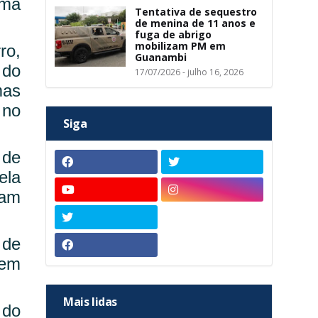
uma
Tentativa de sequestro
de menina de 11 anos e
fuga de abrigo
mobilizam PM em
ro,
Guanambi
 do
17/07/2026 - julho 16, 2026
mas
 no
Siga
 de
ela
vam
 de
 em
Mais lidas
 do