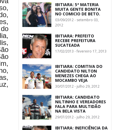
ova
IBITIARA: 5ª MATERIA
so,
MUITA GENTE BONITA
do,
NO COMICIO DE BETO.
03/09/2012 - setembro 03,
es,
2012
 do
ia,
IBITIARA: PREFEITO
RECEBE PREFEITURA
is,
SUCATEADA
São
17/02/2013 - fevereiro 17, 2013
São
im,
IBITIARA: COMITIVA DO
ho,
CANDIDATO NILTON
MENEZES CHEGA AO
as,
MOCAMBO VEJA
uz,
30/07/2012 - julho 29, 2012
IBITIARA: CANDIDATO
NILTINHO E VEREADORES
FALA PARA MULTIDÃO
NA BELA VISTA
29/07/2012 - julho 29, 2012
IBITIARA: INEFICIÊNCIA DA