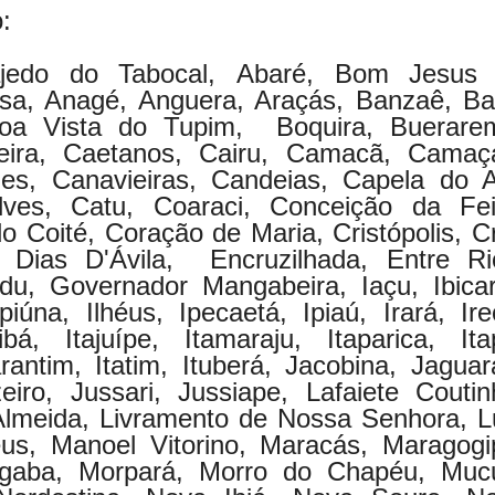
:
Lajedo do Tabocal, Abaré, Bom Jesus
sa, Anagé, Anguera, Araçás, Banzaê, Ba
Boa Vista do Tupim, Boquira, Buerare
ira, Caetanos, Cairu, Camacã, Camaça
, Canavieiras, Candeias, Capela do A
ves, Catu, Coaraci, Conceição da Fei
 Coité, Coração de Maria, Cristópolis, C
 Dias D'Ávila, Encruzilhada, Entre Ri
u, Governador Mangabeira, Iaçu, Ibicar
rapiúna, Ilhéus, Ipecaetá, Ipiaú, Irará, Ire
ibá, Itajuípe, Itamaraju, Itaparica, Ita
arantim, Itatim, Ituberá, Jacobina, Jaguara
eiro, Jussari, Jussiape, Lafaiete Coutin
 Almeida, Livramento de Nossa Senhora, L
s, Manoel Vitorino, Maracás, Maragogi
gaba, Morpará, Morro do Chapéu, Mucu