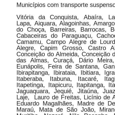
Municípios com transporte suspenso
Vitória da Conquista, Abaíra, 
Lapa, Aiquara, Alagoinhas, Amargo
do Choça, Barreiras, Barrocas, 
Cabaceiras do Paraguaçu, Cachoe
Camamu, Campo Alegre de Lourdes
Alegre, Capim Grosso, Castro Al
Conceição do Almeida, Conceição do
das Almas, Curaçá, Dário Meira,
Eunápolis, Feira de Santana, Gand
Ibirapitanga, Ibirataia, Ibitiara, Ig
Itaberaba, Itabuna, Itacaré, Itag
Itapetinga, Itapicuru, Itapitanga, It
Jaguaquara, Jequié, Jitaúna, Juaz
Laje, Lauro de Freitas, Licínio de
Eduardo Magalhães, Madre de Deu
Maraú, Mata de São João, Miran