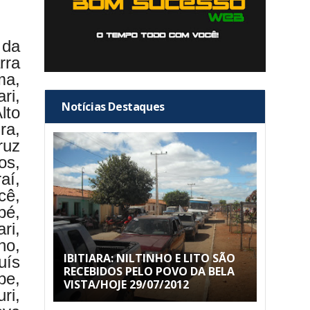
 da
rra
ma,
ri,
Notícias Destaques
lto
ra,
ruz
os,
aí,
cê,
pé,
ri,
ho,
IBITIARA: NILTINHO E LITO SÃO
uís
RECEBIDOS PELO POVO DA BELA
pe,
VISTA/HOJE 29/07/2012
ri,