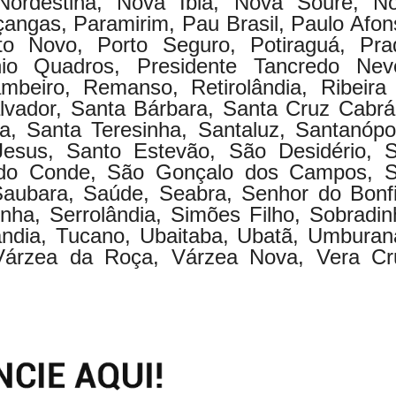
 Nordestina, Nova Ibiá, Nova Soure, N
içangas, Paramirim, Pau Brasil, Paulo Afon
to Novo, Porto Seguro, Potiraguá, Pra
nio Quadros, Presidente Tancredo Nev
mbeiro, Remanso, Retirolândia, Ribeira
vador, Santa Bárbara, Santa Cruz Cabrál
a, Santa Teresinha, Santaluz, Santanópol
esus, Santo Estevão, São Desidério, 
o do Conde, São Gonçalo dos Campos, 
Saubara, Saúde, Seabra, Senhor do Bonf
nha, Serrolândia, Simões Filho, Sobradin
ilândia, Tucano, Ubaitaba, Ubatã, Umburan
 Várzea da Roça, Várzea Nova, Vera Cr