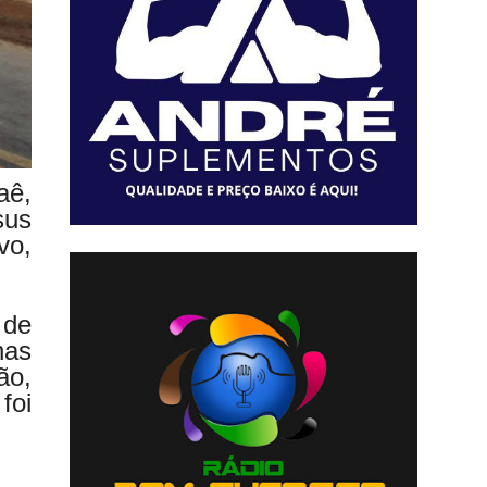
aê,
sus
vo,
 de
nas
ão,
foi