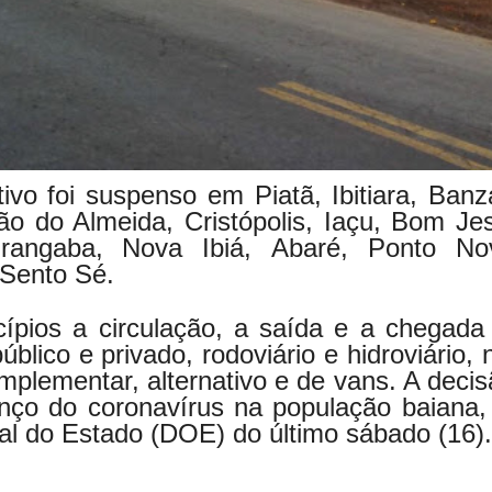
ivo foi suspenso em Piatã, Ibitiara, Banz
o do Almeida, Cristópolis, Iaçu, Bom Je
irangaba, Nova Ibiá, Abaré, Ponto No
 Sento Sé.
ípios a circulação, a saída e a chegada
úblico e privado, rodoviário e hidroviário, 
mplementar, alternativo e de vans. A decis
nço do coronavírus na população baiana, 
ial do Estado (DOE) do último sábado (16).