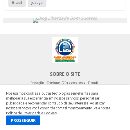
Brasil
justiça
SOBRE O SITE
Redação - Telefone: (79) xxxxx-xxxx - E-mail:
Nós usamos cookies e outras tecnologias semelhantes para
melhorar a sua experiência em nossos serviços, personalizar
publicidade e recomendar conteúdo de seu interesse. Ao utilizar
nossos serviços, você concorda com tal monitoramento.
Veja nossa
Política de Privacidade e Cookies
.
Desenvolvido por -
Everton Meneses
PROSSEGUIR
HOME
SOBRE LBS
CONTATO