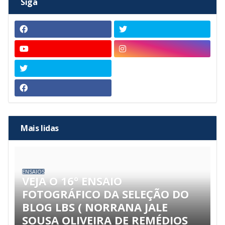
Siga
Mais lidas
ENSAIOS
VEJA O 16º ENSAIO
FOTOGRÁFICO DA SELEÇÃO DO
BLOG LBS ( NORRANA JALE
SOUSA OLIVEIRA DE REMÉDIOS