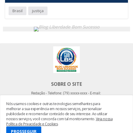
Brasil
justiça
SOBRE O SITE
Redação - Telefone: (79) xxxxx-xxxx - E-mail:
Nós usamos cookies e outras tecnologias semelhantes para
melhorar a sua experiência em nossos serviços, personalizar
publicidade e recomendar conteúdo de seu interesse. Ao utilizar
nossos serviços, você concorda com tal monitoramento.
Veja nossa
Política de Privacidade e Cookies
.
Desenvolvido por -
Everton Meneses
PROSSEGUIR