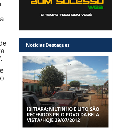
a
na
 de
Notícias Destaques
ta
.
de
no
IBITIARA: NILTINHO E LITO SÃO
RECEBIDOS PELO POVO DA BELA
VISTA/HOJE 29/07/2012