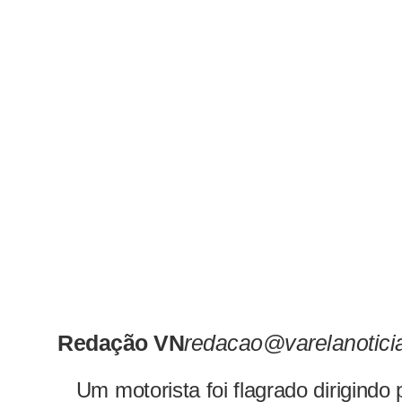
Redação VN
redacao@varelanotici
Um motorista foi flagrado dirigind