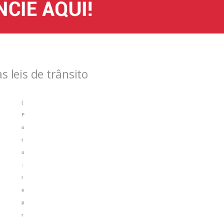
 leis de trânsito
(
F
o
t
o
:
r
e
p
r