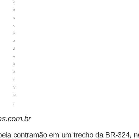
o
d
u
ç
ã
o
/l
e
it
o
r
V
N
)
as.com.br
o pela contramão em um trecho da BR-324, n