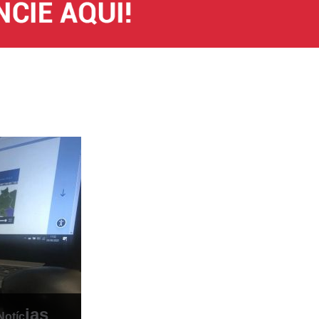
ias
Notíc