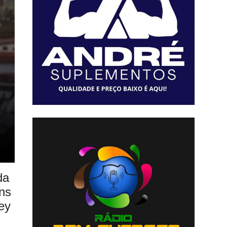
da
ns
ey