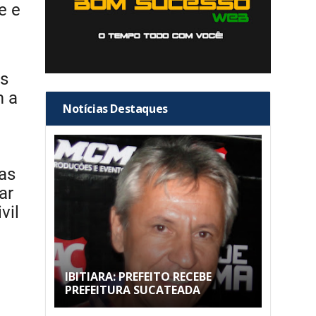
e e
as
m a
Notícias Destaques
as
ar
vil
IBITIARA: PREFEITO RECEBE
PREFEITURA SUCATEADA