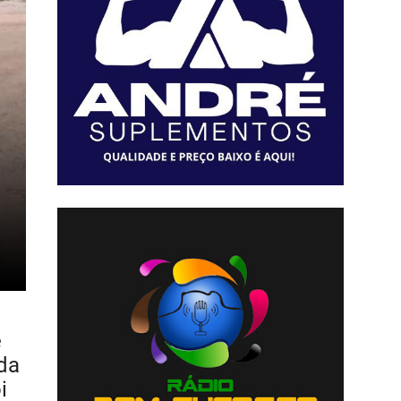
e
da
i