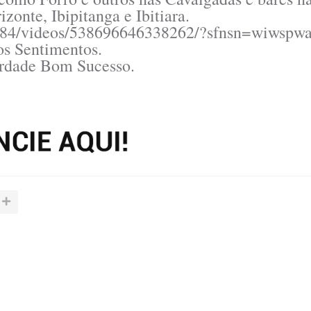
zonte, Ibipitanga e Ibitiara.
984/videos/538696646338262/?sfnsn=wiwspw
s Sentimentos.
rdade Bom Sucesso.