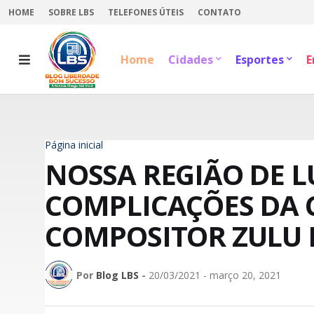
HOME
SOBRE LBS
TELEFONES ÚTEIS
CONTATO
Home
Cidades
Esportes
E
Página inicial
NOSSA REGIÃO DE L
COMPLICAÇÕES DA C
COMPOSITOR ZULU 
Por
Blog LBS
-
20/03/2021 - março 20, 2021