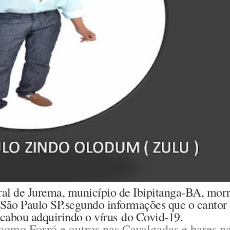
ral de Jurema, município de Ibipitanga-BA, mor
e São Paulo SP.segundo informações que o cantor
cabou adquirindo o vírus do Covid-19.
 como Forró e outros nas Cavalgadas e bares n