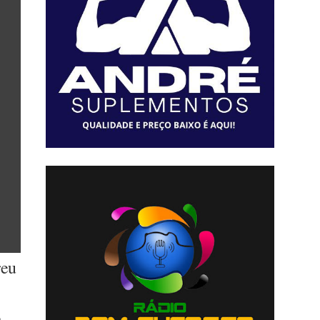
reu
a