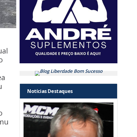
ual
o
ea
u
Notícias Destaques
o
amu