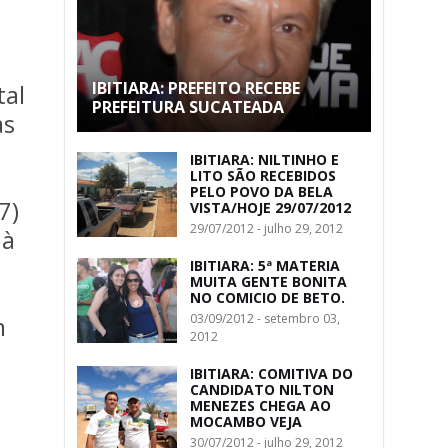
IBITIARA: PREFEITO RECEBE
tal
PREFEITURA SUCATEADA
as
IBITIARA: NILTINHO E
LITO SÃO RECEBIDOS
PELO POVO DA BELA
7)
VISTA/HOJE 29/07/2012
29/07/2012 - julho 29, 2012
 à
IBITIARA: 5ª MATERIA
MUITA GENTE BONITA
NO COMICIO DE BETO.
m
03/09/2012 - setembro 03,
2012
IBITIARA: COMITIVA DO
CANDIDATO NILTON
MENEZES CHEGA AO
MOCAMBO VEJA
30/07/2012 - julho 29, 2012