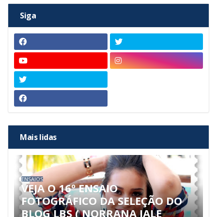
Siga
Mais lidas
ENSAIOS
VEJA O 16º ENSAIO
FOTOGRÁFICO DA SELEÇÃO DO
BLOG LBS ( NORRANA JALE