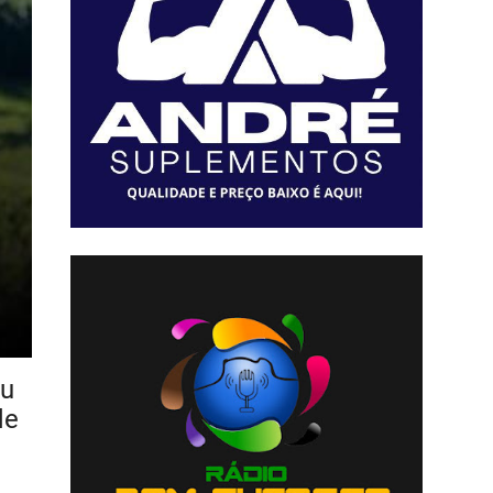
eu
de