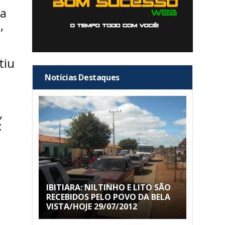
s
 a
o,
tiu
Notícias Destaques
,
:
IBITIARA: NILTINHO E LITO SÃO
RECEBIDOS PELO POVO DA BELA
VISTA/HOJE 29/07/2012