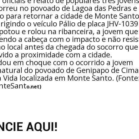
ficiais e relato de populares três joven
rreu no povoado de Lagoa das Pedras e
 para retornar a cidade de Monte Sant
rigindo o veículo Pálio de placa JHV-1039
potou e rolou na ribanceira, a jovem que
endo a cabeça com o impacto e não resis
no local antes da chegada do socorro que
ido a proximidade com a cidade.
dou em choque com o ocorrido a jovem
 natural do povoado de Genipapo de Cima
a Vida localizada em Monte Santo. (Fonte
nteSant
o.net)