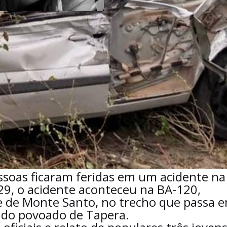
soas ficaram feridas em um acidente na
29, o acidente aconteceu na BA-120,
 de Monte Santo, no trecho que passa 
a do povoado de Tapera.