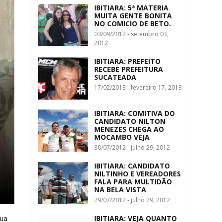
IBITIARA: 5ª MATERIA
MUITA GENTE BONITA
NO COMICIO DE BETO.
03/09/2012 - setembro 03,
2012
IBITIARA: PREFEITO
RECEBE PREFEITURA
SUCATEADA
17/02/2013 - fevereiro 17, 2013
IBITIARA: COMITIVA DO
CANDIDATO NILTON
MENEZES CHEGA AO
MOCAMBO VEJA
30/07/2012 - julho 29, 2012
IBITIARA: CANDIDATO
NILTINHO E VEREADORES
FALA PARA MULTIDÃO
NA BELA VISTA
29/07/2012 - julho 29, 2012
IBITIARA: VEJA QUANTO
sua