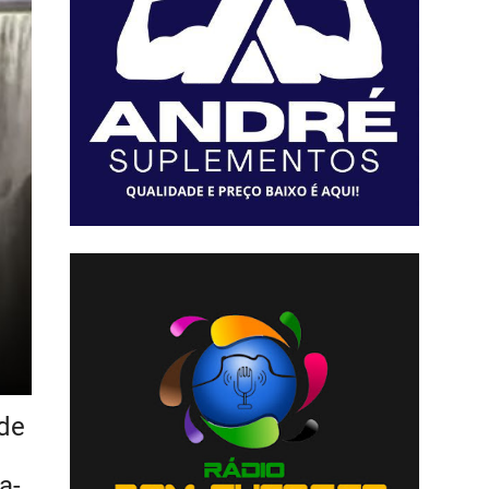
 de
a-