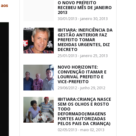
O NOVO PREFEITO
 aos
RECEBEU MÊS DE JANEIRO
2013
30/01/2013 - janeiro 30, 2013
IBITIARA: INEFICIÊNCIA DA
GESTÃO ANTERIOR FAZ
PREFEITO TOMAR
MEDIDAS URGENTES, DIZ
DECRETO
25/01/2013 - janeiro 25, 2013
NOVO HORIZONTE:
CONVENÇÃO ITAMAR E
LOURIVAL PREFEITO E
VICE-PREFEITO
29/06/2012 - junho 29, 2012
IBITIARA:CRIANÇA NASCE
SEM OS OLHOS E ROSTO
TODO
DEFORMADO(IMAGENS
FORTES AUTORIZADAS
PELOS PAIS DA CRIANÇA)
02/05/2013 - maio 02, 2013