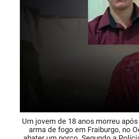
Um jovem de 18 anos morreu após t
arma de fogo em Fraiburgo, no Oe
abater um porco. Segundo a Polícia