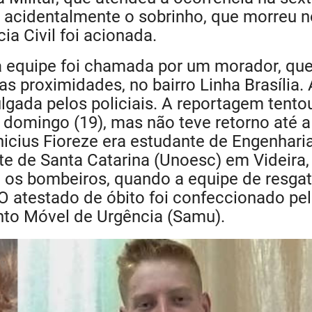
o acidentalmente o sobrinho, que morreu n
cia Civil foi acionada.
a equipe foi chamada por um morador, qu
s proximidades, no bairro Linha Brasília. 
lgada pelos policiais. A reportagem tento
e domingo (19), mas não teve retorno até a
nicius Fioreze era estudante de Engenhari
e de Santa Catarina (Unoesc) em Videira,
os bombeiros, quando a equipe de resga
 O atestado de óbito foi confeccionado pe
nto Móvel de Urgência (Samu).