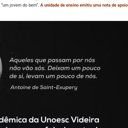
o “um jovem do bem”.
A unidade de ensino emitiu uma nota de apoio