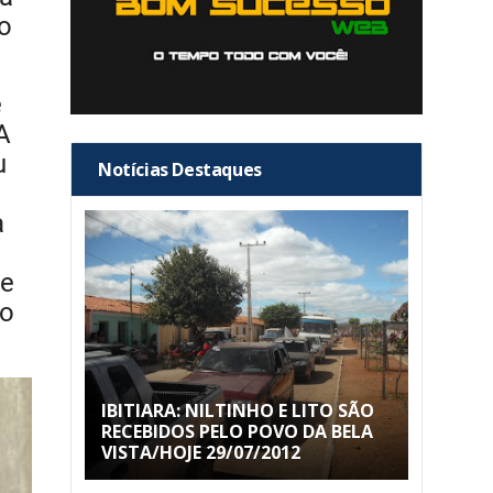
o
e
A
u
Notícias Destaques
a
te
lo
IBITIARA: NILTINHO E LITO SÃO
RECEBIDOS PELO POVO DA BELA
VISTA/HOJE 29/07/2012