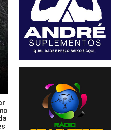
or
imo
da
es