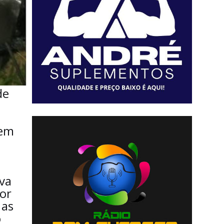
de
 em
.
ova
or
 as
o