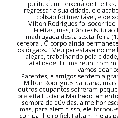
política em Teixeira de Freita
regressar à sua cidade, ele acab
colisão foi inevitável, e dei
Milton Rodrigues foi socorrido 
Freitas, mas, não resistiu ao
madrugada desta sexta-feira (1
cerebral. O corpo ainda permanece 
os órgãos. “Meu pai estava no me
alegre, trabalhando pela cidade
fatalidade. Eu me reuni com m
vamos doar os 
Parentes, e amigos sentem a gran
Milton Rodrigues Santana, mais
outros ocupantes sofreram pequena
prefeita Luciana Machado lamentou
sombra de dúvidas, a melhor esco
mas, para além disso, ele tornou
companheiro fiel. Faltam-me as pa