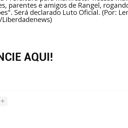
res, parentes e amigos de Rangel, rogand
s". Será declarado Luto Oficial. (Por: Le
a/Liberdadenews)