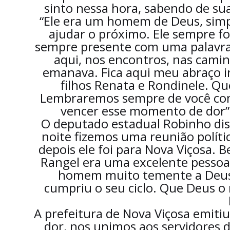
sinto nessa hora, sabendo de sua
“Ele era um homem de Deus, simpl
ajudar o próximo. Ele sempre f
sempre presente com uma palavra 
aqui, nos encontros, nas camin
emanava. Fica aqui meu abraço i
filhos Renata e Rondinele. Qu
Lembraremos sempre de você com 
vencer esse momento de dor”,
O deputado estadual Robinho dis
noite fizemos uma reunião polític
depois ele foi para Nova Viçosa. B
Rangel era uma excelente pessoa
homem muito temente a Deus, 
cumpriu o seu ciclo. Que Deus o
A prefeitura de Nova Viçosa emiti
dor, nos unimos aos servidores 