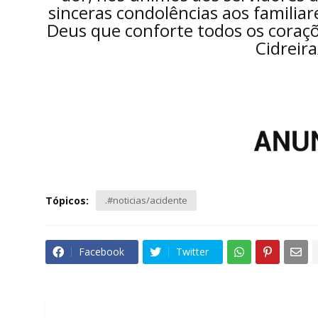
sinceras condolências aos familia
Deus que conforte todos os coraçõe
Cidreir
Tópicos:
.#noticias/acidente
Facebook
Twitter