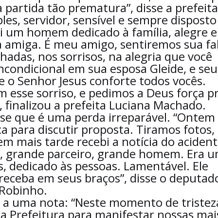
 partida tão prematura”, disse a prefeita
es, servidor, sensível e sempre disposto
oi um homem dedicado à família, alegre e
amiga. É meu amigo, sentiremos sua fa
hadas, nos sorrisos, na alegria que você
ncondicional em sua esposa Gleide, e seu
e o Senhor Jesus conforte todos vocês.
esse sorriso, e pedimos a Deus força p
 finalizou a prefeita Luciana Machado.
se que é uma perda irreparável. “Ontem
a para discutir proposta. Tiramos fotos,
em mais tarde recebi a notícia do acident
, grande parceiro, grande homem. Era 
dedicado às pessoas. Lamentável. Ele
 receba em seus braços”, disse o deputad
Robinho.
u a uma nota: “Neste momento de tristez
da Prefeitura para manifestar nossas mai