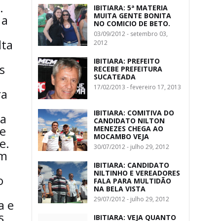
.
IBITIARA: 5ª MATERIA
MUITA GENTE BONITA
 a
NO COMICIO DE BETO.
03/09/2012 - setembro 03,
lta
2012
IBITIARA: PREFEITO
s
RECEBE PREFEITURA
SUCATEADA
17/02/2013 - fevereiro 17, 2013
ra
IBITIARA: COMITIVA DO
 a
CANDIDATO NILTON
 e
MENEZES CHEGA AO
MOCAMBO VEJA
e.
30/07/2012 - julho 29, 2012
um
IBITIARA: CANDIDATO
NILTINHO E VEREADORES
o
FALA PARA MULTIDÃO
NA BELA VISTA
29/07/2012 - julho 29, 2012
a e
s
IBITIARA: VEJA QUANTO