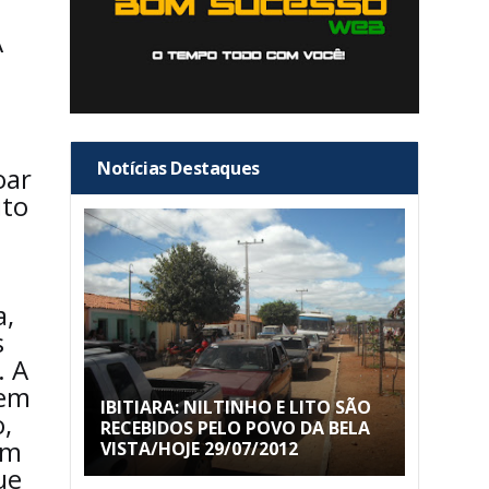
A
Notícias Destaques
oar
ito
a,
s
. A
sem
IBITIARA: NILTINHO E LITO SÃO
,
RECEBIDOS PELO POVO DA BELA
um
VISTA/HOJE 29/07/2012
ue