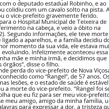
s, com o deputado estadual Robinho, e ao
ou colidiu com um cavalo solto na pista. 
xou o vice-prefeito gravemente ferido.
para o Hospital Municipal de Teixeira de
 ferimento na cabeça, e veio a óbito na
2). Segundo informações, ele teve morte
ligado a aparelhos, e a família decidiu d
lhor momento da sua vida, ele estava mu
, evoluindo. Infelizmente aconteceu essa
inha mãe e minha irmã, e decidimos que
órgãos”, disse o filho.
de perda do vice-prefeito de Nova Viços
 conhecido como “Rangel”, de 57 anos. O
s lesões, e o estado de saúde é estável
 a morte do vice-prefeito. "Rangel foi 
lha que eu fiz para ser meu vice-prefeito
-se meu amigo, amigo da minha família, 
lavras para expressar a dor, a tristeza q