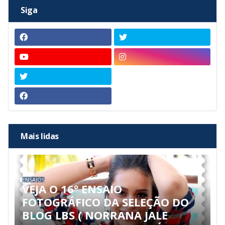
Siga
Mais lidas
ENSAIOS
VEJA O 16º ENSAIO
FOTOGRÁFICO DA SELEÇÃO DO
BLOG LBS ( NORRANA JALE