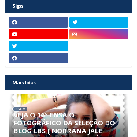
Siga
Mais lidas
ENSAIOS
VEJA O 16º ENSAIO
FOTOGRÁFICO DA SELEÇÃO DO
BLOG LBS ( NORRANA JALE