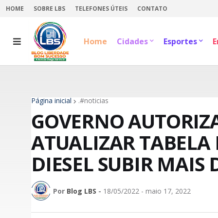
HOME
SOBRE LBS
TELEFONES ÚTEIS
CONTATO
Home
Cidades
Esportes
E
Página inicial
.#noticias
GOVERNO AUTORIZ
ATUALIZAR TABELA 
DIESEL SUBIR MAIS 
Por
Blog LBS
-
18/05/2022 - maio 17, 2022