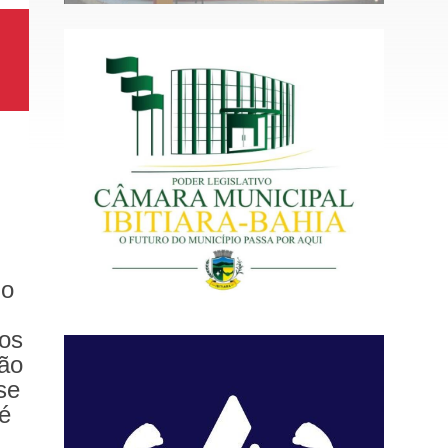
do
sos
ção
se
é