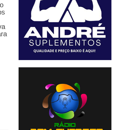
do
os
va
ara