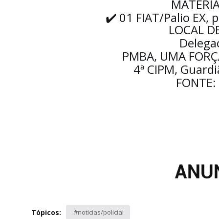
MATERIA
01 FIAT/Palio EX, 
✔
LOCAL D
Delegac
PMBA, UMA FORÇ
4ª CIPM, Guardi
FONTE:
Tópicos:
.#noticias/policial