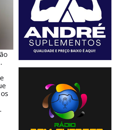
ção
.
pe
ue
 os
.