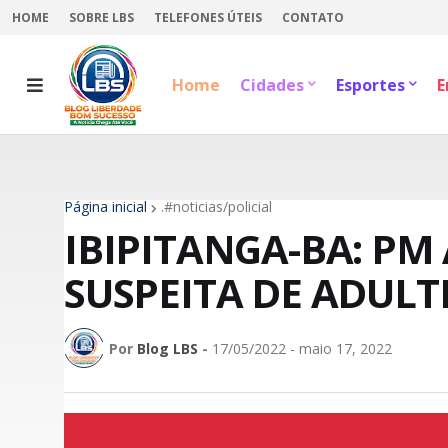
HOME
SOBRE LBS
TELEFONES ÚTEIS
CONTATO
Home
Cidades
Esportes
E
Página inicial
.#noticias/policial
IBIPITANGA-BA: PM
SUSPEITA DE ADUL
Por
Blog LBS
-
17/05/2022 - maio 17, 2022