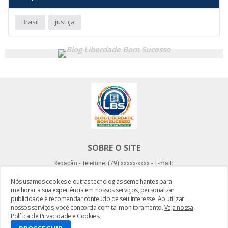
Brasil
justiça
SOBRE O SITE
Redação - Telefone: (79) xxxxx-xxxx - E-mail:
Nós usamos cookies e outras tecnologias semelhantes para
melhorar a sua experiência em nossos serviços, personalizar
publicidade e recomendar conteúdo de seu interesse. Ao utilizar
nossos serviços, você concorda com tal monitoramento.
Veja nossa
Política de Privacidade e Cookies
.
Desenvolvido por -
Everton Meneses